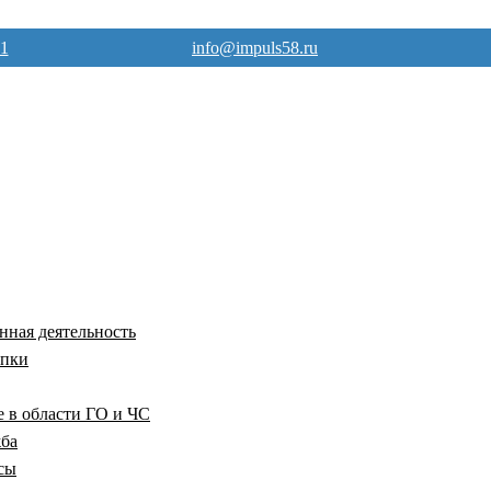
71
info@impuls58.ru
ная деятельность
упки
е в области ГО и ЧС
жба
сы