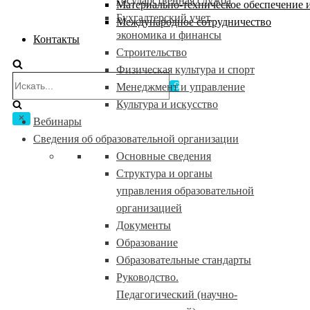
государственная служба
Материально-техническое обеспечение и
Бухгалтерский учет,
Международное сотрудничество
экономика и финансы
Контакты
Строительство
Физическая культура и спорт
Искать...
Менеджмент и управление
Культура и искусство
Вебинары
Сведения об образовательной организации
Основные сведения
Структура и органы
управления образовательной
организацией
Документы
Образование
Образовательные стандарты
Руководство.
Педагогический (научно-