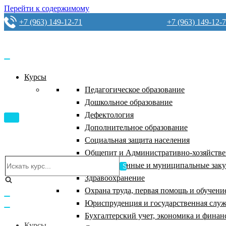
Перейти к содержимому
+7 (963) 149-12-71
+7 (963) 149-12-
Курсы
Педагогическое образование
Дошкольное образование
Дефектология
Показать/
Дополнительное образование
Скрыть
навигацию
Социальная защита населения
Общепит и Административно-хозяйствен
Искать...
Государственные и муниципальные зак
Здравоохранение
Охрана труда, первая помощь и обучени
Показать/
Юриспруденция и государственная слу
Скрыть
навигацию
Бухгалтерский учет, экономика и финан
Курсы