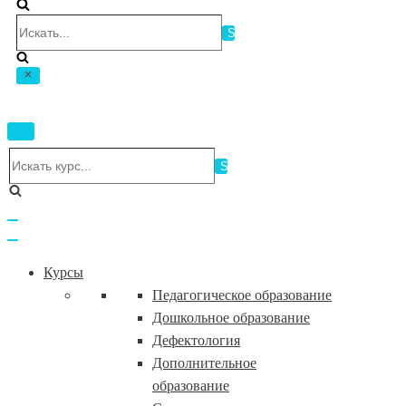
Искать...
Показать/
Скрыть
Искать...
навигацию
Показать/
Скрыть
навигацию
Курсы
Педагогическое образование
Дошкольное образование
Дефектология
Дополнительное
образование