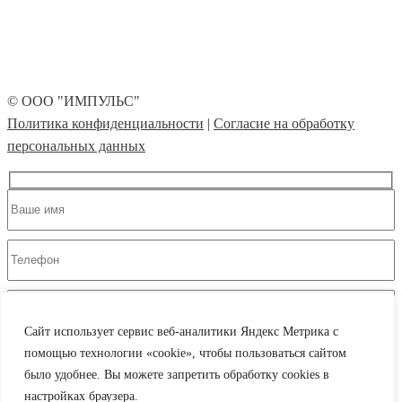
© ООО "ИМПУЛЬС"
Политика конфиденциальности
|
Согласие на обработку
персональных данных
Сайт использует сервис веб-аналитики Яндекс Метрика с
нажимая кнопку "Отправить", я соглашаюсь на обработку моих персональных
помощью технологии «cookie», чтобы пользоваться сайтом
данных в соотв. с ФЗ от 27.07.2006 №152-Ф3 на условиях и для целей, определенных
было удобнее. Вы можете запретить обработку cookies в
Согласием на обработку персональных данных
настройках браузера.
нажимая кнопку "Отправить", я соглашаюсь на получение рассылки в соотв. с ФЗ