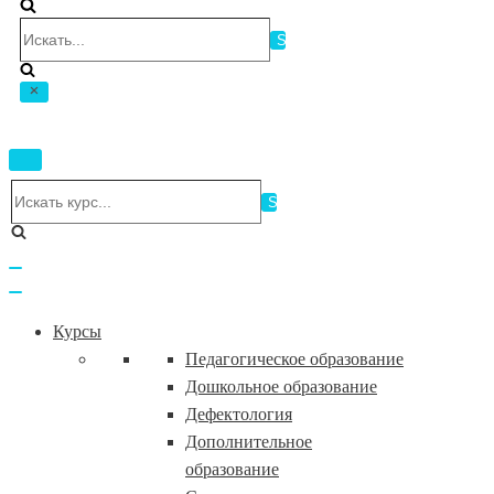
Искать...
Показать/
Скрыть
Искать...
навигацию
Показать/
Скрыть
навигацию
Курсы
Педагогическое образование
Дошкольное образование
Дефектология
Дополнительное
образование