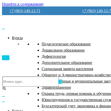
Перейти к содержимому
+7 (963) 149-12-71
+7 (963) 149-12-
Курсы
Педагогическое образование
Дошкольное образование
Дефектология
Показать/
Дополнительное образование
Скрыть
навигацию
Социальная защита населения
Общепит и Административно-хозяйствен
Искать...
Государственные и муниципальные зак
Здравоохранение
Охрана труда, первая помощь и обучени
Показать/
Юриспруденция и государственная слу
Скрыть
навигацию
Бухгалтерский учет, экономика и финан
Курсы