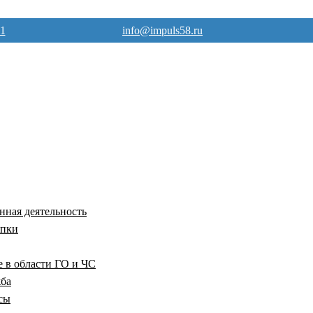
71
info@impuls58.ru
ная деятельность
упки
е в области ГО и ЧС
жба
сы