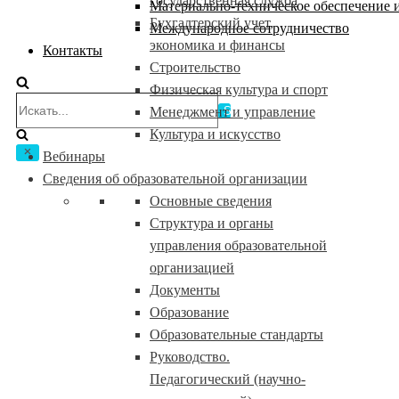
государственная служба
Материально-техническое обеспечение и
Бухгалтерский учет,
Международное сотрудничество
экономика и финансы
Контакты
Строительство
Физическая культура и спорт
Искать...
Менеджмент и управление
Культура и искусство
Вебинары
Сведения об образовательной организации
Основные сведения
Структура и органы
управления образовательной
организацией
Документы
Образование
Образовательные стандарты
Руководство.
Педагогический (научно-