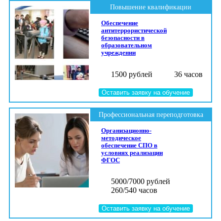
Повышение квалификации
Обеспечение
антитеррористической
безопасности в
образовательном
учреждении
1500 рублей
36 часов
Оставить заявку на обучение
Профессиональная переподготовка
Организационно-
методическое
обеспечение СПО в
условиях реализации
ФГОС
5000/7000 рублей
260/540 часов
Оставить заявку на обучение