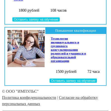
1800 рублей
108 часов
Оставить заявку на обучение
Повышение квалификации
Технология
индивидуального и
группового
консультирования
родителей и учащихся в
образовательной
организации
1500 рублей
72 часа
Оставить заявку на обучение
© ООО "ИМПУЛЬС"
Политика конфиденциальности
|
Согласие на обработку
персональных данных