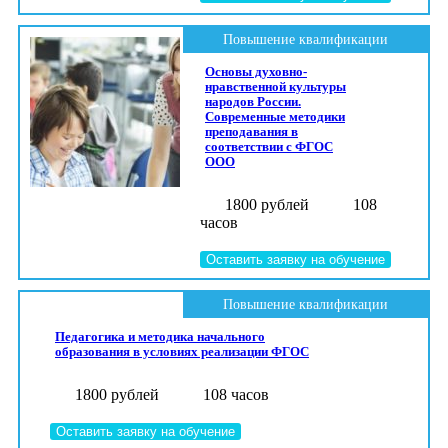
Повышение квалификации
Основы духовно-
нравственной культуры
народов России.
Современные методики
преподавания в
соответствии с ФГОС
ООО
1800 рублей
108
часов
Оставить заявку на обучение
Повышение квалификации
Педагогика и методика начального
образования в условиях реализации ФГОС
1800 рублей
108 часов
Оставить заявку на обучение