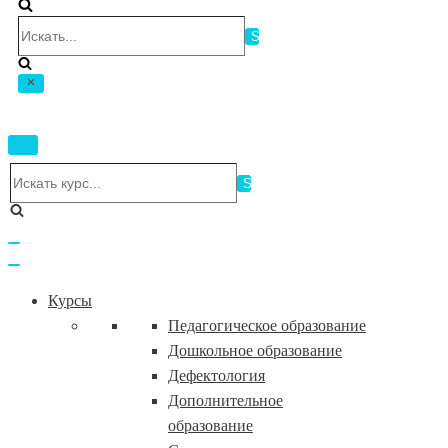
Искать...
Показать/
Скрыть
Искать...
навигацию
Показать/
Скрыть
навигацию
Курсы
Педагогическое образование
Дошкольное образование
Дефектология
Дополнительное
образование