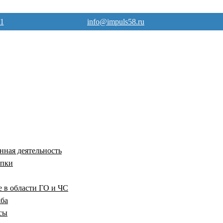
71
info@impuls58.ru
ная деятельность
упки
е в области ГО и ЧС
жба
сы