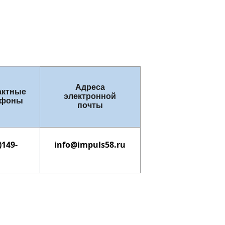
Адреса
актные
электронной
ефоны
почты
)149-
info@impuls58.ru