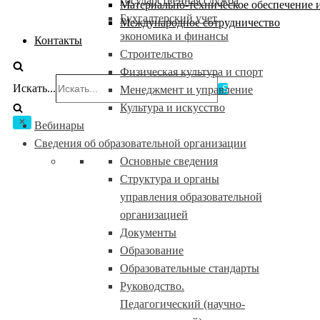
государственная служба
Материально-техническое обеспечение и
Бухгалтерский учет,
Международное сотрудничество
экономика и финансы
Контакты
Строительство
Физическая культура и спорт
Искать...
Менеджмент и управление
Культура и искусство
Вебинары
Сведения об образовательной организации
Основные сведения
Структура и органы
управления образовательной
организацией
Документы
Образование
Образовательные стандарты
Руководство.
Педагогический (научно-