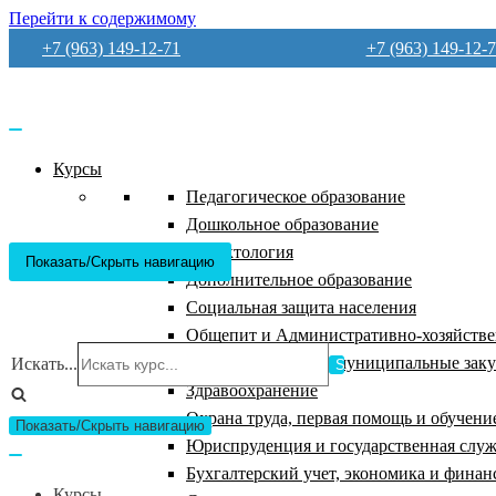
Перейти к содержимому
+7 (963) 149-12-71
+7 (963) 149-12-
Курсы
Педагогическое образование
Дошкольное образование
Дефектология
Показать/Скрыть навигацию
Дополнительное образование
Социальная защита населения
Общепит и Административно-хозяйствен
Государственные и муниципальные зак
Искать...
Здравоохранение
Охрана труда, первая помощь и обучени
Показать/Скрыть навигацию
Юриспруденция и государственная слу
Бухгалтерский учет, экономика и финан
Курсы